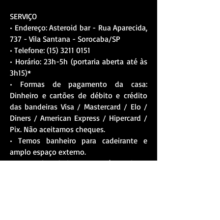
SERVIÇO
• Endereço: Asteroid bar - Rua Aparecida,
737 - Vila Santana - Sorocaba/SP
• Telefone:
(15) 3211 0151
• Horário: 23h-5h (portaria aberta até às
3h15)*
• Formas de pagamento da casa:
Dinheiro e cartões de débito e crédito
das bandeiras Visa / Mastercard / Elo /
Diners / American Express / Hipercard /
Pix. Não aceitamos cheques.
• Temos banheiro para cadeirante e
amplo espaço externo.
• Temos chapelaria na casa: R$5 por item.
* Os horários e preços estão sujeitos a
alteração sem aviso prévio.
* Quando atingimos a capacidade, a
entrada é feita por rotação.