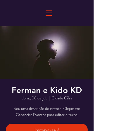
Ferman e Kido KD
dom., 08 de jul.
  |  
Cidade Cifra
Sou uma descrição do evento. Clique em
Gerenciar Eventos para editar o texto.
Inscreva-se já