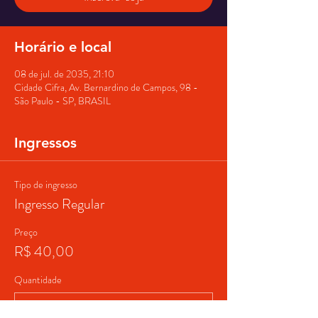
Horário e local
08 de jul. de 2035, 21:10
Cidade Cifra, Av. Bernardino de Campos, 98 -
São Paulo - SP, BRASIL
Ingressos
Tipo de ingresso
Ingresso Regular
Preço
R$ 40,00
Quantidade