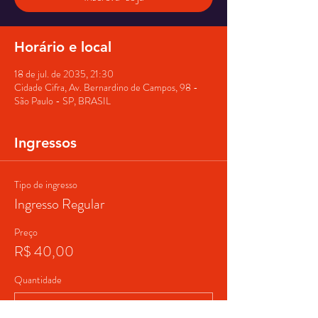
Horário e local
18 de jul. de 2035, 21:30
Cidade Cifra, Av. Bernardino de Campos, 98 -
São Paulo - SP, BRASIL
Ingressos
Tipo de ingresso
Ingresso Regular
Preço
R$ 40,00
Quantidade