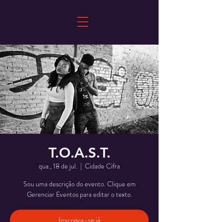
T.O.A.S.T.
qua., 18 de jul.
  |  
Cidade Cifra
Sou uma descrição do evento. Clique em
Gerenciar Eventos para editar o texto.
Inscreva-se já